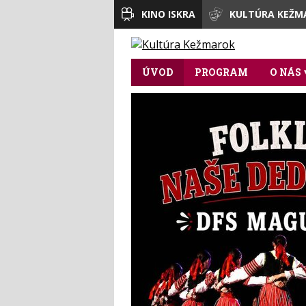
KINO ISKRA
KULTÚRA KEŽM
ÚVOD
PROGRAM
O NÁS