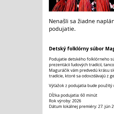
Nenašli sa žiadne naplá
podujatie.
Detský folklórny súbor Ma
Podujatie detského folklórneho 
prezentácii ľudových tradícií, tan
Maguráčik vám predvedú krásu slo
tradície, ktoré sa odovzdávajú z g
Výťažok z podujatia bude použitý
Dĺžka podujatia: 60 minút
Rok výroby: 2026
Dátum lokálnej premiéry: 27. jún 