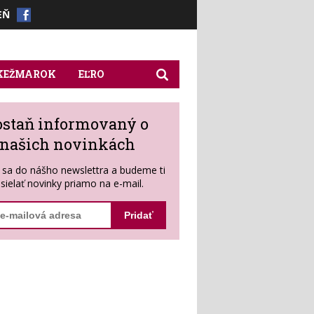
EŇ
 KEŽMAROK
EĽRO
ostaň informovaný o
našich novinkách
s sa do nášho newslettra a budeme ti
sielať novinky priamo na e-mail.
Pridať