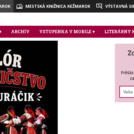
AROK
MESTSKÁ KNIŽNICA KEŽMAROK
VÝSTAVNÁ SI
ARCHÍV
VSTUPENKA V MOBILE
LITERÁRNY
Z
Prihlá
za