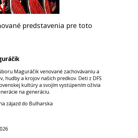
nované predstavenia pre toto
guráčik
súboru Maguráčik venované zachovávaniu a
cov, hudby a krojov našich predkov. Deti z DFS
venskej kultúry a svojím vystúpením oživia
enerácie na generáciu.
 na zájazd do Bulharska
2026