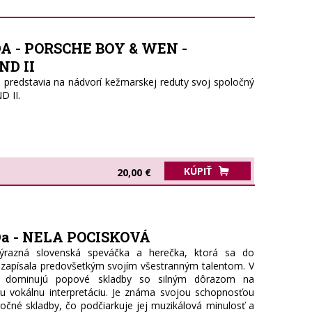
 - PORSCHE BOY & WEN -
ND II
edstavia na nádvorí kežmarskej reduty svoj spoločný
 II.
KÚPIŤ
20,00 €
 - NELA POCISKOVÁ
ýrazná slovenská speváčka a herečka, ktorá sa do
 zapísala predovšetkým svojím všestranným talentom. V
re dominujú popové skladby so silným dôrazom na
nu vokálnu interpretáciu. Je známa svojou schopnosťou
ročné skladby, čo podčiarkuje jej muzikálová minulosť a