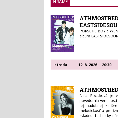
HRÁME
ATHMOSTREDA
EASTSIDESOU
PORSCHE BOY a WEN pr
album EASTSIDESOUND
streda
12. 8. 2026
20:30
ATHMOSTREDa
Nela Pocisková je v
povedomia verejnosti
jej hudobnej karié
melodickosť a precíz
zvládnuť technicky ná