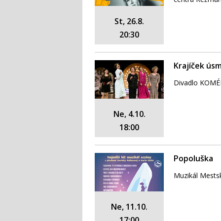
St, 26.8.
20:30
Krajíček ús
Divadlo KOMÉ
Ne, 4.10.
18:00
Popoluška
Muzikál Mestsk
Ne, 11.10.
17:00