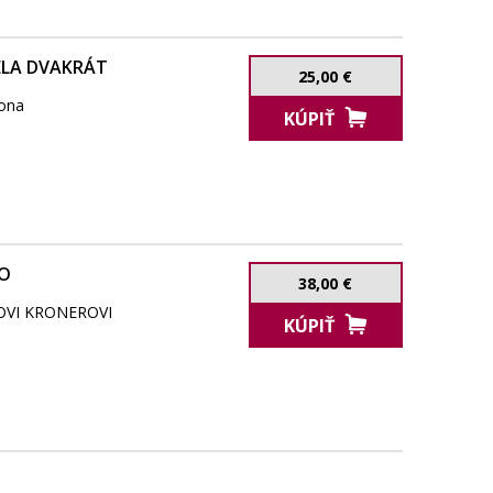
LA DVAKRÁT
25,00 €
pona
KÚPIŤ
BO
38,00 €
OVI KRONEROVI
KÚPIŤ