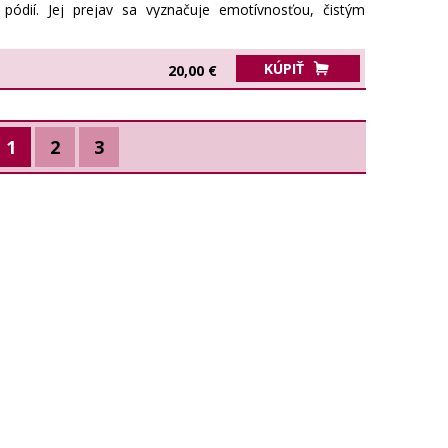
 pódií. Jej prejav sa vyznačuje emotívnosťou, čistým
profesionalitou, vďaka čomu sa stala jednou z
ovenskej modernej populárnej hudby.
KÚPIŤ
20,00 €
1
2
3