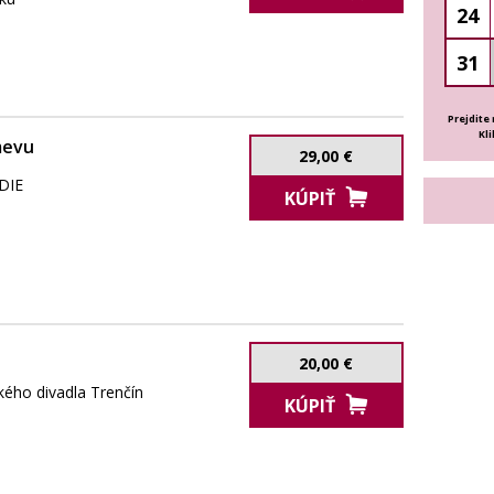
24
31
Prejdite
Kl
mevu
29,00 €
DIE
KÚPIŤ
20,00 €
ého divadla Trenčín
KÚPIŤ