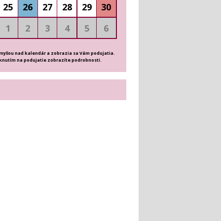
25
26
27
28
29
30
1
2
3
4
5
6
 myšou nad kalendár a zobrazia sa Vám podujatia.
iknutím na podujatie zobrazíte podrobnosti.