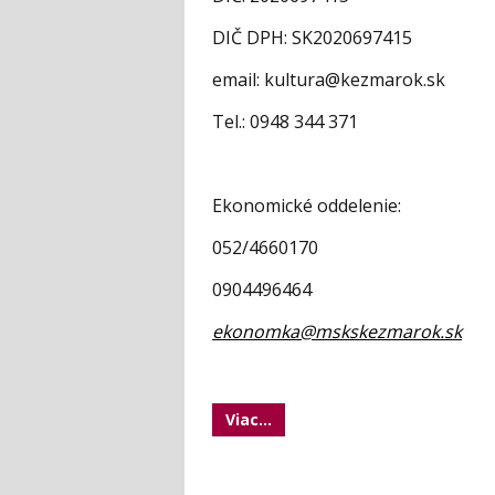
DIČ DPH: SK2020697415
email: kultura@kezmarok.sk
Tel.: 0948 344 371
Ekonomické oddelenie:
052/4660170
0904496464
ekonomka@mskskezmarok.sk
Viac...