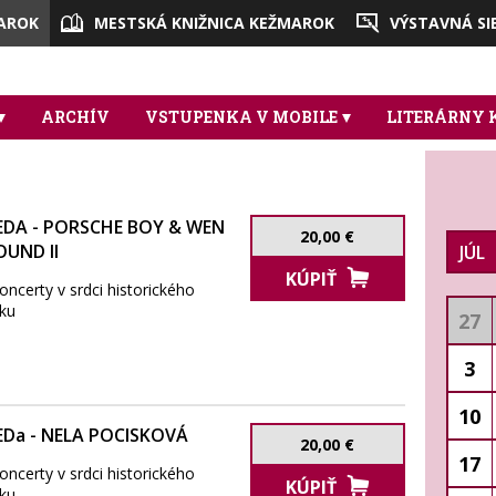
AROK
MESTSKÁ KNIŽNICA KEŽMAROK
VÝSTAVNÁ SI
ARCHÍV
VSTUPENKA V MOBILE
LITERÁRNY
DA - PORSCHE BOY & WEN
20,00 €
OUND II
JÚL
KÚPIŤ
oncerty v srdci historického
ku
27
3
10
a - NELA POCISKOVÁ
20,00 €
17
oncerty v srdci historického
KÚPIŤ
ku