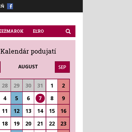
EŇ
 KEŽMAROK
EĽRO
Kalendár podujatí
AUGUST
SEP
28
29
30
31
1
2
4
5
6
7
8
9
11
12
13
14
15
16
18
19
20
21
22
23