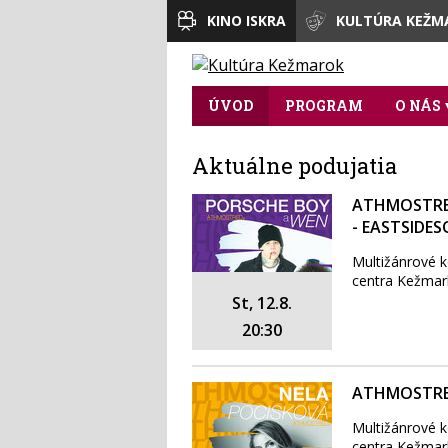
KINO ISKRA
KULTÚRA KEŽM
ÚVOD
PROGRAM
O NÁS
Aktuálne podujatia
ATHMOSTRE
- EASTSIDES
Multižánrové k
centra Kežmar
St, 12.8.
20:30
ATHMOSTRED
Multižánrové k
centra Kežmar