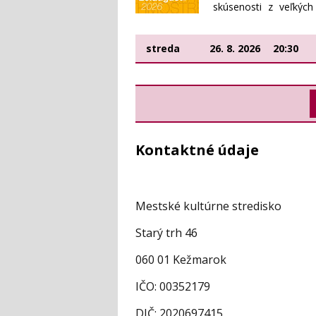
skúsenosti z veľkých
hlasovým fondom a 
etablovaných tvárí sl
streda
26. 8. 2026
20:30
Kontaktné údaje
Mestské kultúrne stredisko
Starý trh 46
060 01 Kežmarok
IČO: 00352179
DIČ: 2020697415