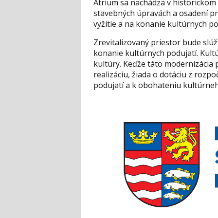
Átrium sa nachádza v historickom
stavebných úpravách a osadení pr
vyžitie a na konanie kultúrnych po
Zrevitalizovaný priestor bude slú
konanie kultúrnych podujatí. Kul
kultúry. Keďže táto modernizácia 
realizáciu, žiada o dotáciu z rozp
podujatí a k obohateniu kultúrneh