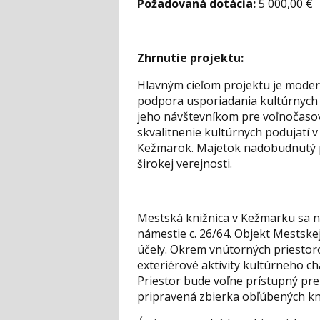
Požadovaná dotácia:
5 000,00 €
Zhrnutie projektu:
Hlavným cieľom projektu je modern
podpora usporiadania kultúrnych 
jeho návštevníkom pre voľnočasové
skvalitnenie kultúrnych podujatí v
Kežmarok. Majetok nadobudnutý pr
širokej verejnosti.
Mestská knižnica v Kežmarku sa n
námestie c. 26/64. Objekt Mestske
účely. Okrem vnútorných priestoro
exteriérové aktivity kultúrneho cha
Priestor bude voľne prístupný pre 
pripravená zbierka obľúbených kni