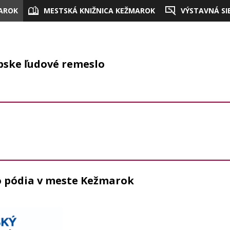
AROK
MESTSKÁ KNIŽNICA KEŽMAROK
VÝSTAVNÁ SI
ópske ľudové remeslo
 pódia v meste Kežmarok