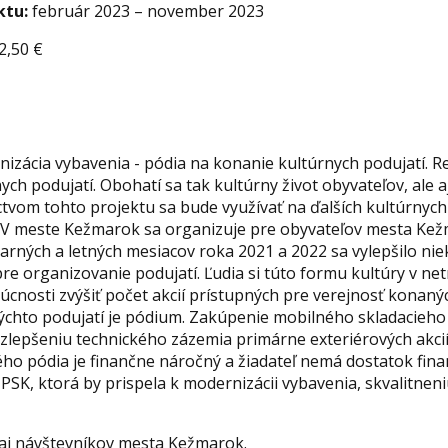
ktu:
február 2023 – november 2023
2,50 €
izácia vybavenia - pódia na konanie kultúrnych podujatí. R
nych podujatí. Obohatí sa tak kultúrny život obyvateľov, ale
vom tohto projektu sa bude využívať na ďalších kultúrnych 
. V meste Kežmarok sa organizuje pre obyvateľov mesta Kež
jarných a letných mesiacov roka 2021 a 2022 sa vylepšilo nie
re organizovanie podujatí. Ľudia si túto formu kultúry v ne
udúcnosti zvýšiť počet akcií prístupných pre verejnosť kona
ýchto podujatí je pódium. Zakúpenie mobilného skladacieho 
zlepšeniu technického zázemia primárne exteriérových akcií,
ného pódia je finančne náročný a žiadateľ nemá dostatok fin
PSK, ktorá by prispela k modernizácii vybavenia, skvalitneniu
 aj návštevníkov mesta Kežmarok.