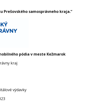
čtu Prešovského samosprávneho kraja.“
mobilného pódia v meste Kežmarok
ávny kraj
itálové výdavky
023