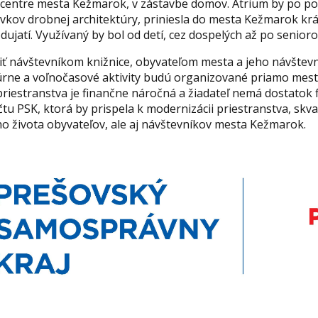
 centre mesta Kežmarok, v zástavbe domov. Átrium by po p
vkov drobnej architektúry, priniesla do mesta Kežmarok kr
dujatí. Využívaný by bol od detí, cez dospelých až po senioro
žiť návštevníkom knižnice, obyvateľom mesta a jeho návštev
túrne a voľnočasové aktivity budú organizované priamo mes
priestranstva je finančne náročná a žiadateľ nemá dostatok 
očtu PSK, ktorá by prispela k modernizácii priestranstva, skv
o života obyvateľov, ale aj návštevníkov mesta Kežmarok.