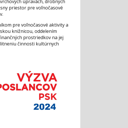
ovrchových úpravách, drobných
ásny priestor pre voľnočasové
v.
níkom pre voľnočasové aktivity a
tskou knižnicou, oddelením
finančných prostriedkov na jej
alitneniu činnosti kultúrnych