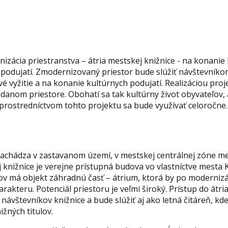
izácia priestranstva – átria mestskej knižnice - na konanie
podujatí. Zmodernizovaný priestor bude slúžiť návštevníko
 vyžitie a na konanie kultúrnych podujatí. Realizáciou pro
 danom priestore. Obohatí sa tak kultúrny život obyvateľov,
ostredníctvom tohto projektu sa bude využívať celoročne.
achádza v zastavanom území, v mestskej centrálnej zóne me
j knižnice je verejne prístupná budova vo vlastníctve mest
v má objekt záhradnú časť – átrium, ktorá by po modernizác
rakteru. Potenciál priestoru je veľmi široký. Prístup do átria
návštevníkov knižnice a bude slúžiť aj ako letná čitáreň, k
žných titulov.