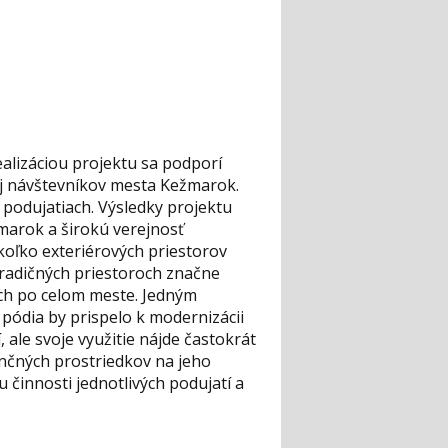
ealizáciou projektu sa podporí
 aj návštevníkov mesta Kežmarok.
podujatiach. Výsledky projektu
marok a širokú verejnosť
koľko exteriérových priestorov
tradičných priestoroch značne
ných po celom meste. Jedným
pódia by prispelo k modernizácii
 ale svoje využitie nájde častokrát
ančných prostriedkov na jeho
 činnosti jednotlivých podujatí a