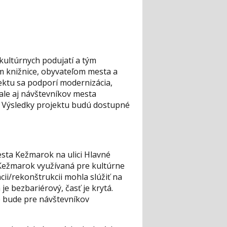
 kultúrnych podujatí a tým
m knižnice, obyvateľom mesta a
jektu sa podporí modernizácia,
 ale aj návštevníkov mesta
 Výsledky projektu budú dostupné
sta Kežmarok na ulici Hlavné
a Kežmarok využívaná pre kultúrne
ii/rekonštrukcii mohla slúžiť na
 je bezbariérový, časť je krytá.
de bude pre návštevníkov