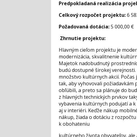
Predpokladaná realizácia proje
Celkový rozpočet projektu:
6 58
Požadovaná dotácia:
5 000,00 €
Zhrnutie projektu:
Hlavným cieľom projektu je modern
modernizácia, skvalitnenie kultúr
Majetok nadobudnutý prostredníct
budú dostupné širokej verejnosti
množstvo kultúrnych akcií. Počas 
tak, aby vyhovovali požiadavkám p
obľúbili, a preto sa plánuje do b
z hlavných technických prvkov tak
vybavenia kultúrnych podujatí a k 
aj v interiéri. Keďže nákup mobil
nákup, žiada o dotáciu z rozpočtu 
k obohateniu
kultúrneho života obyvateľov, ale