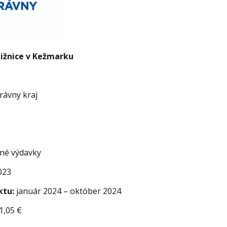
ižnice v Kežmarku
ávny kraj
né výdavky
023
ktu:
január 2024 – október 2024
1,05 €