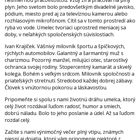
nesmiernou pracovitosťou. Vždy žil a pracoval na plný
plyn. Jeho svetom bolo predovšetkým divadelné javisko,
pódium, miesto pred aj za televíznou kamerou alebo
rozhlasovým mikrofónom. Cítil sa v tomto prostredí ako
ryba vo vode. Umelec tvoriaci uprostred meniacej sa
doby, v neľahkých spoločenských súvislostiach.
Ivan Krajíček. Vášnivý milovník športu a špičkových,
rýchlych automobilov. Galantný a šarmantný muž s
charizmou. Pozorný manžel, milujúci otec, starostlivý
ochranca svojej rodiny. Stopercentný kamarát a skvelý
kolega. Bohém s veľkým srdcom. Milovník spoločnosti a
priateľských stretnutí. Stredobod každej dobrej zábavy.
Človek s vnútornou pokorou a láskavosťou.
Pripomeňte si spolu s nami životnú dráhu umelca, ktorý
celý život rozdával ľuďom radosť, humor a smiech,
dobrú náladu. Bolo to jeho poslanie a údel. Až sa ľuďom
rozdal celý.
Zažite s nami výnimočný večer plný vtipu, známych
piesní aj dojatia, ktorý vám pripomenie niektoré z