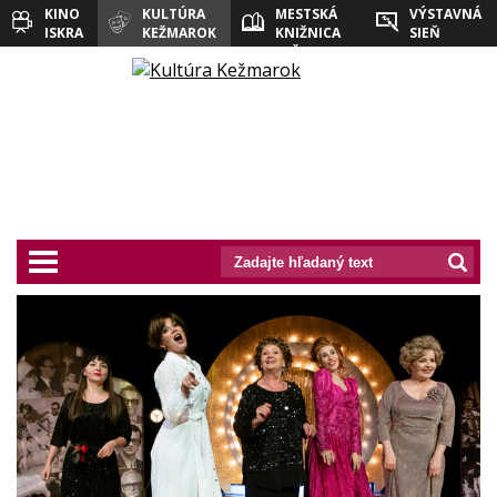
KINO
KULTÚRA
MESTSKÁ
VÝSTAVNÁ
ISKRA
KEŽMAROK
KNIŽNICA
SIEŇ
KEŽMAROK
prepnut_navigaciu