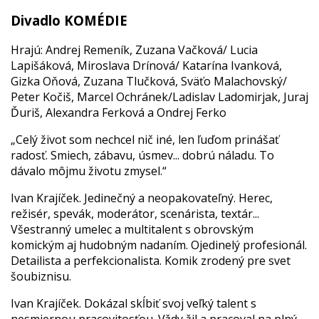
Divadlo KOMÉDIE
Hrajú: Andrej Remeník, Zuzana Vačková/ Lucia
Lapišáková, Miroslava Drínová/ Katarína Ivanková,
Gizka Oňová, Zuzana Tlučková, Sväťo Malachovský/
Peter Kočiš, Marcel Ochránek/Ladislav Ladomirjak, Juraj
Ďuriš, Alexandra Ferková a Ondrej Ferko
„Celý život som nechcel nič iné, len ľuďom prinášať
radosť. Smiech, zábavu, úsmev... dobrú náladu. To
dávalo môjmu životu zmysel.“
Ivan Krajíček. Jedinečný a neopakovateľný. Herec,
režisér, spevák, moderátor, scenárista, textár...
Všestranný umelec a multitalent s obrovským
komickým aj hudobným nadaním. Ojedinelý profesionál.
Detailista a perfekcionalista. Komik zrodený pre svet
šoubiznisu.
Ivan Krajíček. Dokázal skĺbiť svoj veľký talent s